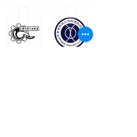
台灣化學工程學會
中國造船暨輪機工程師
Taiwan Institute of
學會
Chemical Engineers
Taiwan Society of Naval
Architects and Marine
Engineers