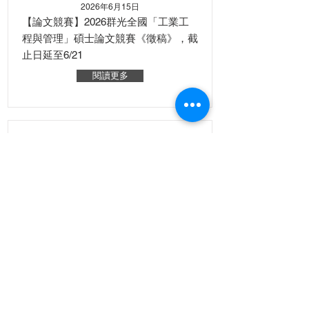
2026年6月15日
【論文競賽】2026群光全國「工業工
程與管理」碩士論文競賽《徵稿》，截
止日延至6/21
閱讀更多
2026年6月5日
【徵才資訊】國立清華大學工業工程與
工程管理學系徵聘教師
閱讀更多
2026年6月4日
【徵才資訊】國立臺灣師範大學工業教
育學系「科技應用管理組」助理教授級
(含)以上專任(案)教師徵聘公告