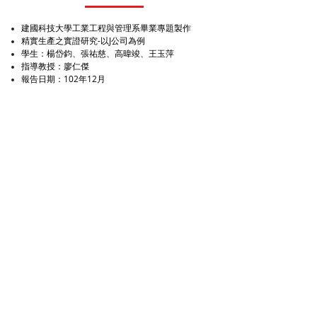
建國科技大學工業工程與管理系畢業專題製作
精實生產之實證研究-以J公司為例
學生：楊岱鈞、張祐慈、高暐竣、王玉萍
指導教授：廖仁傑
報告日期：102年12月