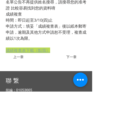
名單公告不再提供姓名搜尋，請搜尋您的准考
證 比較容易找到您的資料唷
成績複查
時間：即日起至3/10(四)止
申請方式：填妥「成績複查表」後以紙本郵寄
申請，逾期及其他方式申請恕不受理，複查成
績以1次為限。
成績複查表下載（點我）
上一章
下一章
聯 繋
統編：01053665
信箱：
service@ciie.org.tw
電話：02-2959-8503（週一 ～ 五 9 am ～ 6 pm）
（如電話無人接聽，請email來信詢問）
傳真：02-2959-8503（請先來電告知再撥號碼，響
10聲後自動轉傳真）
地址：22063新北市板橋區中山路一段1號20樓之14