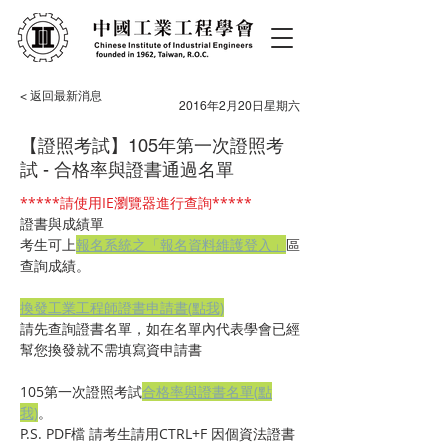
< 返回最新消息
2016年2月20日星期六
【證照考試】105年第一次證照考
試 - 合格率與證書通過名單
*****請使用IE瀏覽器進行查詢*****
證書與成績單
考生可上
報名系統之「報名資料維護登入」
區
查詢成績。
換發工業工程師證書申請書(點我)
請先查詢證書名單，如在名單內代表學會已經
幫您換發就不需填寫資申請書
105第一次證照考試
合格率與證書名單(點
我)
。
P.S. PDF檔 請考生請用CTRL+F 因個資法證書