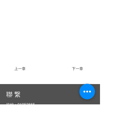
上一章
下一章
聯 繋
統編：01053665
信箱：
service@ciie.org.tw
電話：02-2959-8503（週一 ～ 五 9 am ～ 6 pm）
（如電話無人接聽，請email來信詢問）
傳真：02-2959-8503（請先來電告知再撥號碼，響
10聲後自動轉傳真）
地址：22063新北市板橋區中山路一段1號20樓之14