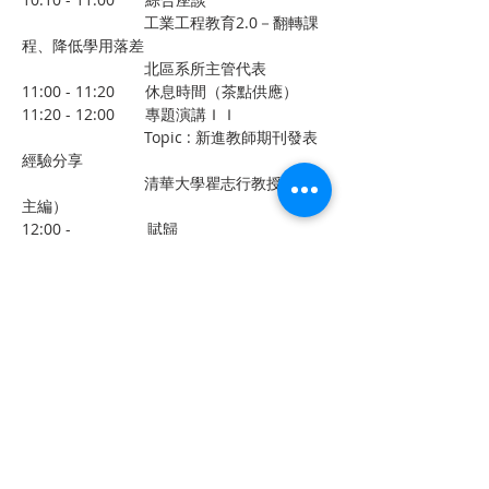
　　　　　　　　工業工程教育2.0－翻轉課
程、降低學用落差
　　　　　　　　北區系所主管代表
11:00 - 11:20　　休息時間（茶點供應）
11:20 - 12:00　　專題演講ＩＩ
　　　　　　　　Topic : 新進教師期刊發表
經驗分享
　　　　　　　　清華大學瞿志行教授（JIPE
主編）
12:00 -　　　　　賦歸
上一章
下一章
聯 繋
統編：01053665
信箱：
service@ciie.org.tw
電話：02-2959-8503（週一 ～ 五 9 am ～ 6 pm）
（如電話無人接聽，請email來信詢問）
傳真：02-2959-8503（請先來電告知再撥號碼，響
10聲後自動轉傳真）