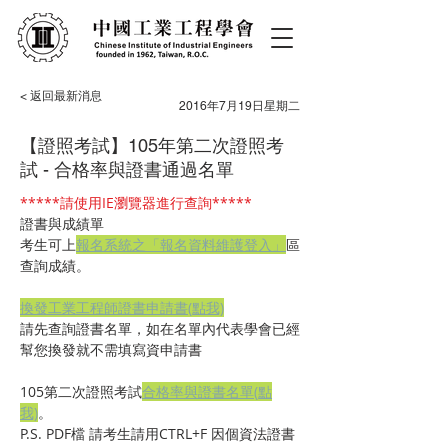
< 返回最新消息
2016年7月19日星期二
【證照考試】105年第二次證照考
試 - 合格率與證書通過名單
*****請使用IE瀏覽器進行查詢*****
證書與成績單
考生可上
報名系統之「報名資料維護登入」
區
查詢成績。
換發工業工程師證書申請書(點我)
請先查詢證書名單，如在名單內代表學會已經
幫您換發就不需填寫資申請書
105第二次證照考試
合格率與證書名單(點
我)
。
P.S. PDF檔 請考生請用CTRL+F 因個資法證書