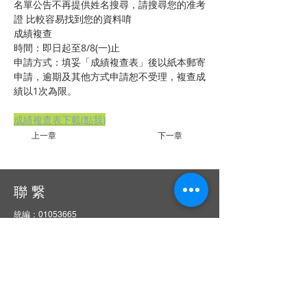
名單公告不再提供姓名搜尋，請搜尋您的准考
證 比較容易找到您的資料唷
成績複查
時間：即日起至8/8(一)止
申請方式：填妥「成績複查表」後以紙本郵寄
申請，逾期及其他方式申請恕不受理，複查成
績以1次為限。
成績複查表下載(點我)
上一章
下一章
聯 繋
統編：01053665
信箱：
service@ciie.org.tw
電話：02-2959-8503（週一 ～ 五 9 am ～ 6 pm）
（如電話無人接聽，請email來信詢問）
傳真：02-2959-8503（請先來電告知再撥號碼，響
10聲後自動轉傳真）
地址：22063新北市板橋區中山路一段1號20樓之14