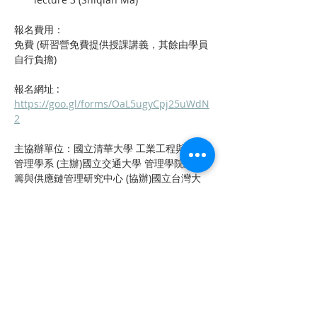
報名費用：
免費 (研習營免費提供授課講義，其餘由學員
自行負擔)
報名網址 :
https://goo.gl/forms/OaL5ugyCpj25uWdN
2
主協辦單位：國立清華大學 工業工程與工程
管理學系 (主辦)國立交通大學 管理學院及運
籌與供應鏈管理研究中心 (協辦)國立台灣大
學 工業工程學研究所 (協辦)
上一章
下一章
聯 繋
統編：01053665
信箱：
service@ciie.org.tw
電話：02-2959-8503（週一 ～ 五 9 am ～ 6 pm）