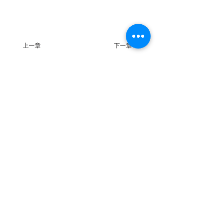
上一章
下一章
聯 繋
統編：01053665
信箱：
service@ciie.org.tw
電話：02-2959-8503（週一 ～ 五 9 am ～ 6 pm）
（如電話無人接聽，請email來信詢問）
傳真：02-2959-8503（請先來電告知再撥號碼，響
10聲後自動轉傳真）
地址：22063新北市板橋區中山路一段1號20樓之14
【主編信箱】
曾明朗教授：
jipe@asia.edu.tw
曹譽鐘教授：
jipe@mail.ntust.edu.tw