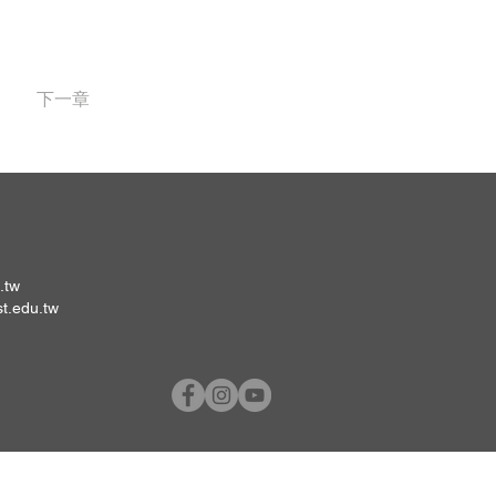
下一章
.tw
st.edu.tw