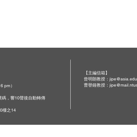
【主編信箱】
曾明朗教授：
jipe@asia.edu
曹譽鐘教授：
jipe@mail.ntu
 6 pm）
撥號碼，響10聲後自動轉傳
0樓之14
Copyright © 社團法人中國工業工程學會