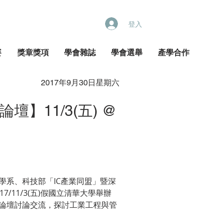
登入
賽
獎章獎項
學會雜誌
學會選舉
產學合作
2017年9月30日星期六
11/3(五) @
系、科技部「IC產業同盟」暨深
11/3(五)假國立清華大學舉辦
論壇討論交流，探討工業工程與管