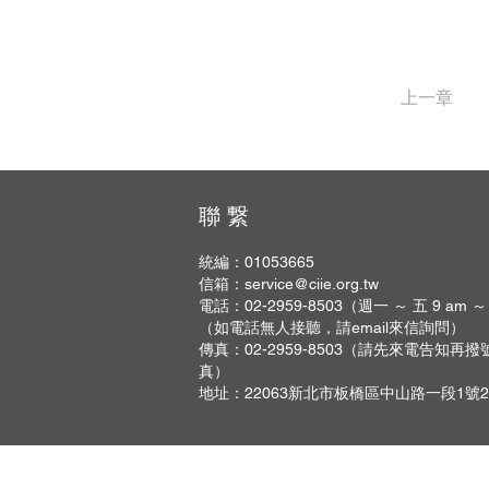
上一章
聯 繋
統編：01053665
信箱：
service@ciie.org.tw
電話：02-2959-8503（週一 ～ 五 9 am ～
（如電話無人接聽，請email來信詢問）
傳真：02-2959-8503（請先來電告知再
真）
地址：22063新北市板橋區中山路一段1號2