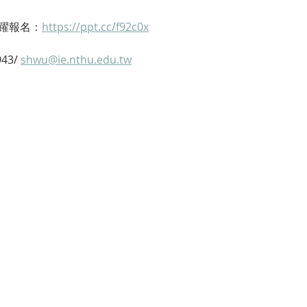
躍報名：
https://ppt.cc/f92c0x
3/ 
shwu@ie.nthu.edu.tw