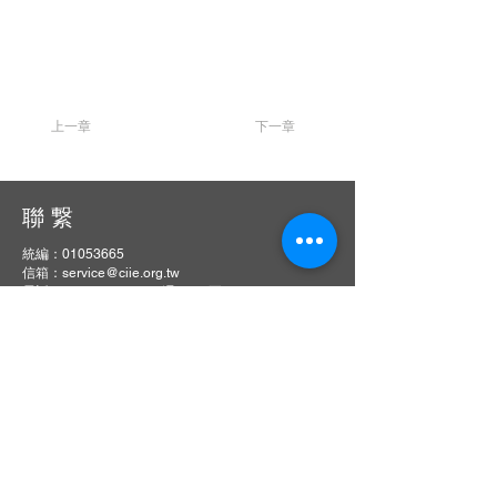
上一章
下一章
聯 繋
統編：01053665
信箱：
service@ciie.org.tw
電話：02-2959-8503（週一 ～ 五 9 am ～ 6 pm）
（如電話無人接聽，請email來信詢問）
傳真：02-2959-8503（請先來電告知再撥號碼，響
10聲後自動轉傳真）
地址：22063新北市板橋區中山路一段1號20樓之14
【主編信箱】
曾明朗教授：
jipe@asia.edu.tw
曹譽鐘教授：
jipe@mail.ntust.edu.tw