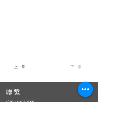
上一章
下一章
聯 繋
統編：01053665
信箱：
service@ciie.org.tw
電話：02-2959-8503（週一 ～ 五 9 am ～ 6 pm）
（如電話無人接聽，請email來信詢問）
傳真：02-2959-8503（請先來電告知再撥號碼，響
10聲後自動轉傳真）
地址：22063新北市板橋區中山路一段1號20樓之14