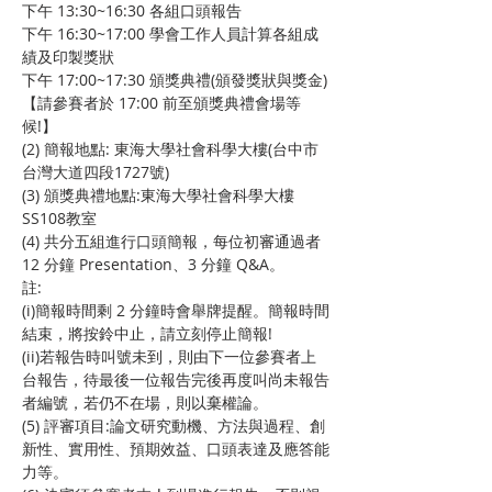
下午 13:30~16:30 各組口頭報告
下午 16:30~17:00 學會工作人員計算各組成
績及印製獎狀 
下午 17:00~17:30 頒獎典禮(頒發獎狀與獎金)
【請參賽者於 17:00 前至頒獎典禮會場等
候!】
(2) 簡報地點: 東海大學社會科學大樓(台中市
台灣大道四段1727號)
(3) 頒獎典禮地點:東海大學社會科學大樓 
SS108教室
(4) 共分五組進行口頭簡報，每位初審通過者 
12 分鐘 Presentation、3 分鐘 Q&A。
註: 
(i)簡報時間剩 2 分鐘時會舉牌提醒。簡報時間
結束，將按鈴中止，請立刻停止簡報! 
(ii)若報告時叫號未到，則由下一位參賽者上
台報告，待最後一位報告完後再度叫尚未報告
者編號，若仍不在場，則以棄權論。
(5) 評審項目:論文研究動機、方法與過程、創
新性、實用性、預期效益、口頭表達及應答能
力等。