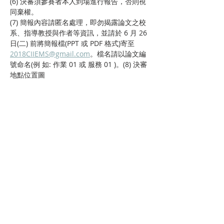
(6) 決審須參賽者本人到場進行報告，否則視
同棄權。
(7) 簡報內容請匿名處理，即勿揭露論文之校
系、指導教授與作者等資訊，並請於 6 月 26 
日(二) 前將簡報檔(PPT 或 PDF 格式)
寄至
2018CIIEMS@gmail.com
。檔名請以論文編
號命名(例 如: 作業 01 或 服務 01 )。(8) 決審
地點位置圖