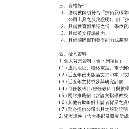
三、資格條件：
應聘教師須符合「技術及職業
公司出具之服務證明)。但「
具備教育部承認之博士學位資
具備英文授課能力。
具備國際期刊發表能力或產學
四、檢具資料：
1. 個人背景資料（含下列項目）：
( 1 ) 通訊地址、聯絡電話、電子
( 2 ) 近五年已出版論文抽印本（
( 3 ) 近五年主持或參與研究計畫
( 4 ) 可任教科目/曾任教科目與教
( 5 ) 兩封推薦信（含論文指導
( 6 ) 其他有助瞭解申請者背景之資
( 7 ) 務必提供公司出具之服務證明
2. 學歷證件（含大學部及研究所