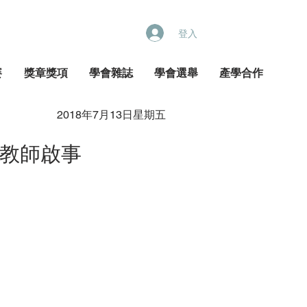
登入
賽
獎章獎項
學會雜誌
學會選舉
產學合作
2018年7月13日星期五
教師啟事