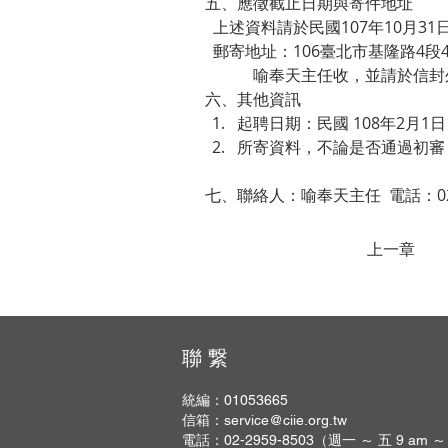
五、應徵截止日期與寄件地址
  上述資料請於民國107年10月3
  郵寄地址：106臺北市基隆路4
            喻奉天主任收，
六、其他資訊
起聘日期：民國 108年2月
所寄資料，不論是否通過初審
七、聯絡人：喻奉天主任  電話：02-2
上一章
聯 繋
統編：01053665
信箱：
service@ciie.org.tw
電話：02-2959-8503（週一 ～ 五 9 am ～