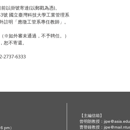
1日前以掛號寄達(以郵戳為憑)。
段43號 國立臺灣科技大學工業管理系
並請於信封外註明「應徵工管系專任教師」。
1日（※如外審未通過，不予聘任。）
，恕不寄還。
737-6333
【主編信箱】
曾明朗教授：
jipe@asia.edu
曹譽鐘教授：
jipe@mail.ntu
 6 pm）