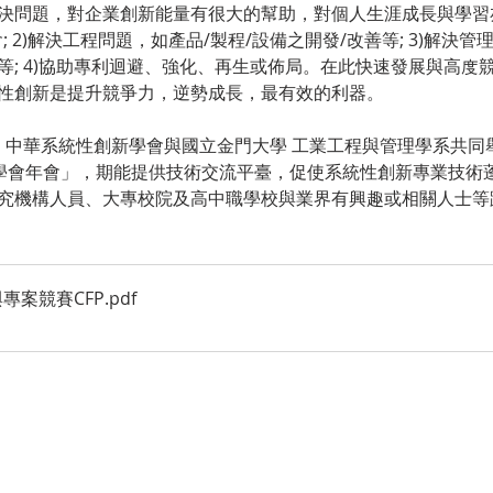
決問題，對企業創新能量有很大的幫助，對個人生涯成長與學習
會; 2)解決工程問題，如產品/製程/設備之開發/改善等; 3)解
等; 4)協助專利迴避、強化、再生或佈局。在此快速發展與高度
性創新是提升競爭力，逆勢成長，最有效的利器。
，中華系統性創新學會與國立金門大學 工業工程與管理學系共同舉
創新學會年會」，期能提供技術交流平臺，促使系統性創新專業技
究機構人員、大專校院及高中職學校與業界有興趣或相關人士等
與專案競賽CFP
.pdf