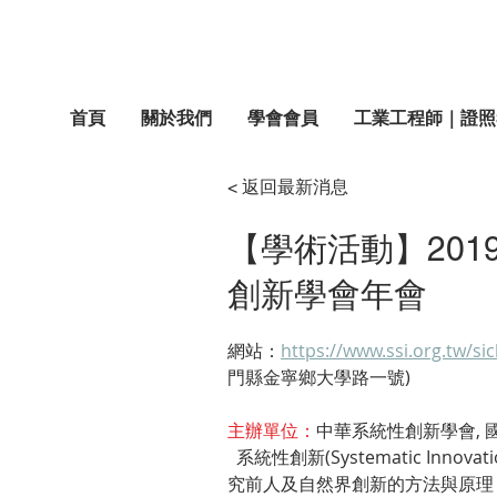
首頁
關於我們
學會會員
工業工程師｜證照
< 返回最新消息
【學術活動】201
創新學會年會
網站：
https://www.ssi.org.tw/si
門縣金寧鄉大學路一號)
主辦單位：
中華系統性創新學會, 
  系統性創新(Systematic 
究前人及自然界創新的方法與原理