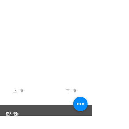
上一章
下一章
聯 繋
統編：01053665
信箱：
service@ciie.org.tw