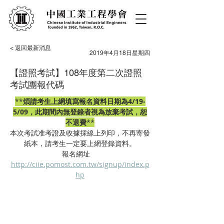
< 返回最新消息
2019年4月18日星期四
【證照考試】108年度第二次證照
考試團報代碼
**
煩請考生上網填寫報名資料日期為4/19-
5/09，此期間內無登錄者視為放棄考試，恕
不退費
**
本次考試准考證及收據採線上列印，不再寄發
紙本，請考生一定要上網登錄資料。
報名網址    
http://ciie.pomost.com.tw/signup/index.p
hp