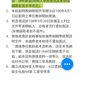
金、彈性薪資(視個人學術表現及各領域
國際薪資水準而定)。
本校新聘教師限期升等辦法自100年8月1
日起新聘之專任教師開始實施。
有意者請於108年9月20日前備妥上列之
文件寄達聯絡人，合格者另行通知面談，
(未獲錄取者恕不退件)。
應徵者應於資格審核前備齊相關學經歷證
明文件，未備齊者本校得不通知面試。
「應徵專任教師基本資料表」請至本系網
頁下載，填妥後請E-mail至聯絡電子信
箱，紙本請與應徵資料一併寄出，並請於
信封外註明「應徵工管系教師」。
國立虎尾科技大學地址：632雲林縣虎尾
鎮文化路64號 工業管理系
本校網址：
http://www.nfu.edu.tw
    本系網址：
http://iem.nfu.edu.tw
上一章
下一章
聯 繋