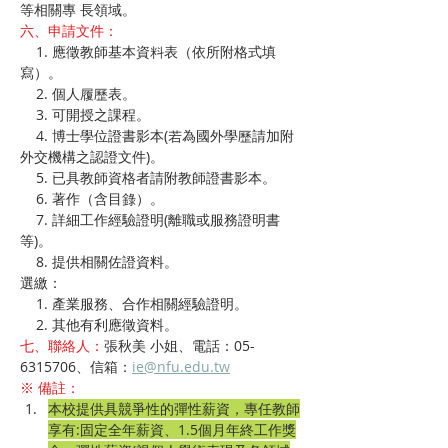
等相關專 長領域。
六、申請文件：
    1. 應徵教師基本資料表（依所附格式填
寫）。
    2. 個人履歷表。
    3. 可開授之課程。
    4. 博士學位證書影本(若為國外學歷請加附
外交機構之認證文件)。
    5. 已具教師資格者請附教師證書影本。
    6. 著作（含目錄）。
    7. 詳細工作經驗證明(離職或服務證明書
等)。
    8. 提供相關佐證資料。
選繳：
    1. 產業服務、合作相關經驗證明。
    2. 其他有利應徵資料。
七、聯絡人：
張秋美 
小姐、電話：05-
6315706、信箱：
ie@nfu.edu.tw
※ 備註：
本校提供具競爭性的彈性薪資，專任教師
享有:固定全年薪資、1.5個月年終工作獎