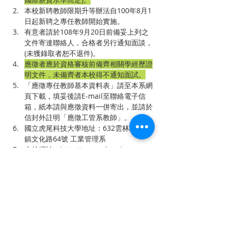
本校新聘教師限期升等辦法自100年8月1
日起新聘之專任教師開始實施。
有意者請於108年9月20日前備妥上列之
文件寄達聯絡人，合格者另行通知面談，
(未獲錄取者恕不退件)。
應徵者應於資格審核前備齊相關學經歷證
明文件，未備齊者本校得不通知面試。
「應徵專任教師基本資料表」請至本系網
頁下載，填妥後請E-mail至聯絡電子信
箱，紙本請與應徵資料一併寄出，並請於
信封外註明「應徵工管系教師」。
國立虎尾科技大學地址：632雲林縣虎尾
鎮文化路64號 工業管理系
本校網址：
http://www.nfu.edu.tw
    本系網址：
http://iem.nfu.edu.tw
上一章
下一章
聯 繋