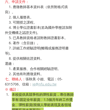
六、申請文件：
    1. 應徵教師基本資料表（依所附格式填
寫）。
    2. 個人履歷表。
    3. 可開授之課程。
    4. 博士學位證書影本(若為國外學歷請加附
外交機構之認證文件)。
    5. 已具教師資格者請附教師證書影本。
    6. 著作（含目錄）。
    7. 詳細工作經驗證明(離職或服務證明書
等)。
    8. 提供相關佐證資料。
選繳：
    1. 產業服務、合作相關經驗證明。
    2. 其他有利應徵資料。
七、聯絡人：
張秋美 
小姐、電話：05-
6315706、信箱：
ie@nfu.edu.tw
※ 備註：
本校提供具競爭性的彈性薪資，專任教師
享有:固定全年薪資、1.5個月年終工作獎
金、彈性薪資(視個人學術表現及各領域
國際薪資水準而定)。