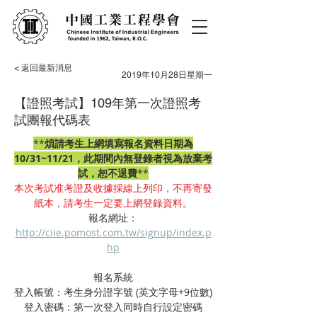
< 返回最新消息
2019年10月28日星期一
【證照考試】109年第一次證照考
試團報代碼表
**
煩請考生上網填寫報名資料日期為
10/31~11/21，此期間內無登錄者視為放棄考
試，恕不退費
**
本次考試准考證及收據採線上列印，不再寄發
紙本，請考生一定要上網登錄資料。
報名網址：
http://ciie.pomost.com.tw/signup/index.p
hp
報名系統
登入帳號：考生身分證字號 (英文字母+9位數)
登入密碼：第一次登入同時自行設定密碼