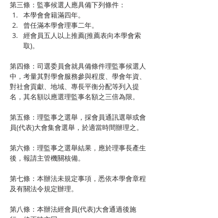
第三條：監事候選人應具備下列條件：
本學會會籍滿四年。
曾任滿本學會理事二年。
經會員五人以上推薦(推薦表向本學會索
取)。 
第四條：司選委員會就具備條件理監事候選人
中，考量其對學會服務參與程度、學會年資、
對社會貢獻、地域、專長平衡分配等列入提
名，其名額以應選理監事名額之三倍為限。
第五條：理監事之選舉，採會員通訊選舉或會
員(代表)大會集會選舉，於適當時間辦理之。
第六條：理監事之選舉結果，應於理事長產生
後，報請主管機關核備。
第七條：本辦法未規定事項，悉依本學會章程
及有關法令規定辦理。
第八條：本辦法經會員(代表)大會通過後施