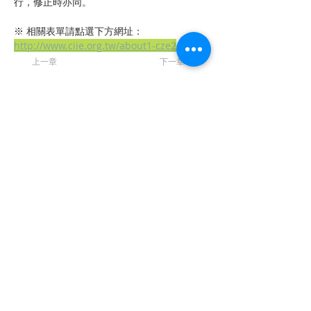
行，修正時亦同。 
※ 相關表單請點選下方網址：
http://www.ciie.org.tw/about1-cze2
上一章
下一章
聯 繋
統編：01053665
信箱：
service@ciie.org.tw
電話：02-2959-8503（週一 ～ 五 9 am ～ 6 pm）
（如電話無人接聽，請email來信詢問）
傳真：02-2959-8503（請先來電告知再撥號碼，響
10聲後自動轉傳真）
地址：22063新北市板橋區中山路一段1號20樓之14
【主編信箱】
曾明朗教授：
jipe@asia.edu.tw
曹譽鐘教授：
jipe@mail.ntust.edu.tw