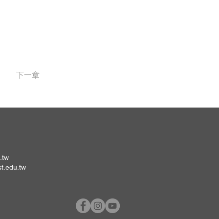
下一章
.tw
st.edu.tw