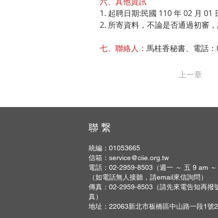
六、其他資訊
1. 起聘日期:民國 110 年 02 月
2. 所寄資料，不論是否通過初審
七、聯絡人：
馬桂香秘書、電話：02-
上一章
聯 繋
統編：01053665
信箱：
service@ciie.org.tw
電話：02-2959-8503（週一 ～ 五 9 am ～
（如電話無人接聽，請email來信詢問）
傳真：02-2959-8503（請先來電告知再
真）
地址：22063新北市板橋區中山路一段1號2