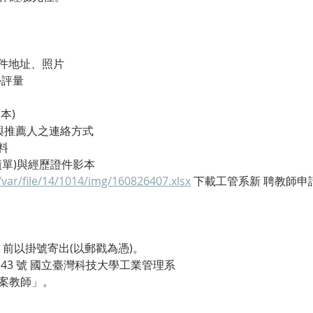
郵件地址、照片
學評量
本)
授)與推薦人之連絡方式
料
績單)與經歷證件影本
/var/file/14/1014/img/160826407.xlsx
 下載工管系新 聘教師
16 前以掛號寄出(以郵戳為憑)。
段 43 號 國立臺灣科技大學工業管理系
案教師」。