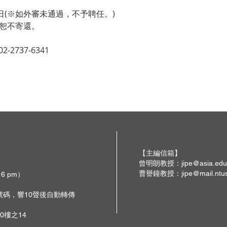
 01 日(※如外審未通過，不予聘任。)
，恕不寄還。
2737-6341
【主編信箱】
曾明朗教授：
jipe@asia.edu
曹譽鐘教授：
jipe@mail.ntu
 6 pm）
撥號碼，響10聲後自動轉傳
0樓之14