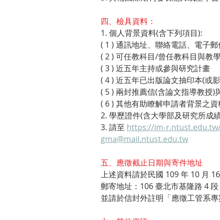
四、檢具資料：
1. 個人背景資料(含下列項目):
( 1 ) 通訊地址、聯絡電話、電子
( 2 ) 可任教科目/曾任教科目與教
( 3 ) 近五年主持或參與研究計畫​
( 4 ) 近五年已出版論文抽印本(或影
( 5 ) 兩封推薦信(含論文指導教
( 6 ) 其他有助瞭解申請者背景之資
2. 學歷證件(含大學部及研究所成
3. 請至 
https://im-r.ntust.edu.tw
gma@mail.ntust.edu.tw
五、應徵截止日期與寄件地址
上述資料請於民國 109 年 10 月 
郵寄地址：106 臺北市基隆路 4 
並請於信封外註明「應徵工管系專