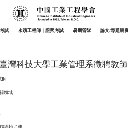
考試
永續工程師｜證照考試
暑期營隊
論文/專題競
臺灣科技大學工業管理系徵聘教師
教師
關領域
。
合作經驗尤佳。