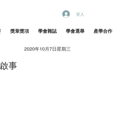
登入
賽
獎章獎項
學會雜誌
學會選舉
產學合作
2020年10月7日星期三
啟事