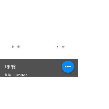
上一章
下一章
聯 繋
統編：01053665
信箱：
service@ciie.org.tw
電話：02-2959-8503（週一 ～ 五 9 am ～ 6 pm）
（如電話無人接聽，請email來信詢問）
傳真：02-2959-8503（請先來電告知再撥號碼，響
10聲後自動轉傳真）
地址：22063新北市板橋區中山路一段1號20樓之14