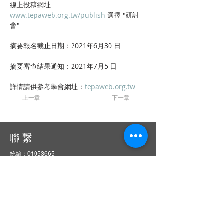
線上投稿網址：
www.tepaweb.org.tw/publish
 選擇 "研討
會"
摘要報名截止日期：2021年6月30 日
摘要審查結果通知：2021年7月5 日
詳情請供參考學會網址：
tepaweb.org.tw
上一章
下一章
聯 繋
統編：01053665
信箱：
service@ciie.org.tw
電話：02-2959-8503（週一 ～ 五 9 am ～ 6 pm）
（如電話無人接聽，請email來信詢問）
傳真：02-2959-8503（請先來電告知再撥號碼，響
10聲後自動轉傳真）
地址：22063新北市板橋區中山路一段1號20樓之14