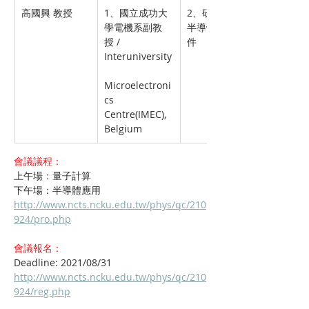
高國興 教授
1、國立成功大
2、研究領域—
學電機系副教
半導體物理及元
授 / 
件 
Interuniversity
Microelectroni
cs 
Centre(IMEC), 
Belgium 
會議議程：
上午場：量子計算
下午場：半導體應用
http://www.ncts.ncku.edu.tw/phys/qc/210
924/pro.php
會議報名：
Deadline: 2021/08/31
http://www.ncts.ncku.edu.tw/phys/qc/210
924/reg.php