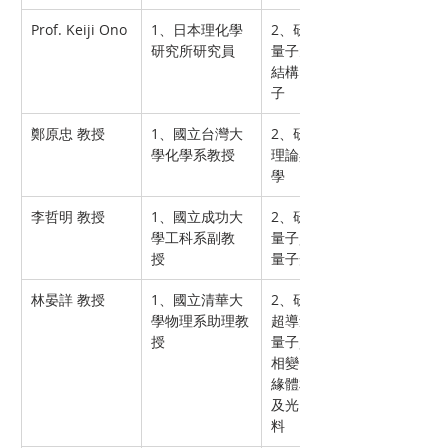
Prof. Keiji Ono 
1、日本理化學
2、研究領域—
研究所研究員 
量子元件、奈米
結構、奈米電
子 
鄭原忠 教授 
1、國立台灣大
2、研究領域—
學化學系教授 
理論與物理化
學 
李哲明 教授 
1、國立成功大
2、研究領域—
學工科系副教
量子資訊科學、
授 
量子光學 
林晏詳 教授 
1、國立清華大
2、研究領域—
學物理系助理教
超導量子位元、
授 
量子資訊、量子
相變、超導-絕
緣體相變、熱電
及光電奈米材
料 