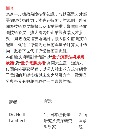
簡介：
為進一步擴散前瞻技術知識，協助高階人才部
署關鍵技術能力，本先進技術研討規劃，將依
國際技術發展趨勢以及產業需求，聚焦量子前
瞻技術發展，擴大國內外企業與高階人才參
與，期透過先進技術研討，擴大援引前瞻技術
能量，促進半導體先進技術與量子計算人才佈
局，激盪下世代半導體技術新思維。
本前瞻技術研討會預計以“
量子演算法與系統
軟體
”及“
量子電腦技術
”為兩大主題，邀請六
位國內外專家學者，以深入淺出的方式介紹量
子電腦的基礎技術與未來之發展方向，歡迎業
界與學界有興趣的夥伴一同參與討論。 
背景
講者
Dr. Neill 
1、日本理化學
2、研究領域—
Lambert
研究所資深研究
開放式量子系
科學家
統 