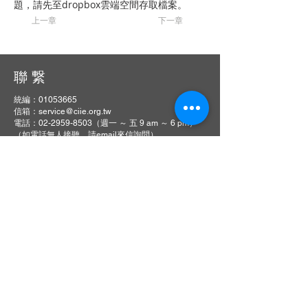
題，請先至dropbox雲端空間存取檔案。
上一章
下一章
聯 繋
統編：01053665
信箱：
service@ciie.org.tw
電話：02-2959-8503（週一 ～ 五 9 am ～ 6 pm）
（如電話無人接聽，請email來信詢問）
傳真：02-2959-8503（請先來電告知再撥號碼，響
10聲後自動轉傳真）
地址：22063新北市板橋區中山路一段1號20樓之14
【主編信箱】
曾明朗教授：
jipe@asia.edu.tw
曹譽鐘教授：
jipe@mail.ntust.edu.tw
Copyright © 社團法人中國工業工程學會
Chinese Institute of Industrial Engineers (CIIE)