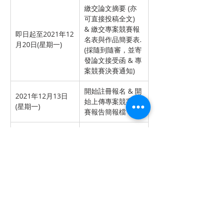
繳交論文摘要 (亦
可直接投稿全文) 
& 繳交專案競賽報
即日起至2021年12
名表與作品簡要表.
月20日(星期一)
(採隨到隨審，並寄
發論文接受函 & 專
案競賽決賽通知)
開始註冊報名 & 開
2021年12月13日
始上傳專案競賽決
(星期一)
賽報告簡報檔
早鳥繳費註冊截止 
2021年12月27日
& 論文全文上傳截
(星期一)
止
2022年01月05日
截止上傳專案決賽
(星期三)
報告簡報檔
研討會論文現場發
2022年01月22日
表 & 專案競賽決賽
(星期六)