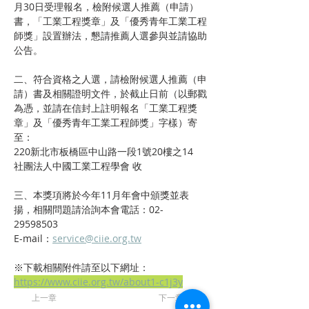
月30日受理報名，檢附候選人推薦（申請）
書，「工業工程獎章」及「優秀青年工業工程
師獎」設置辦法，懇請推薦人選參與並請協助
公告。
二、符合資格之人選，請檢附候選人推薦（申
請）書及相關證明文件，於截止日前（以郵戳
為憑，並請在信封上註明報名「工業工程獎
章」及「優秀青年工業工程師獎」字樣）寄
至：
220新北市板橋區中山路一段1號20樓之14
社團法人中國工業工程學會 收
三、本獎項將於今年11月年會中頒獎並表
揚，相關問題請洽詢本會電話：02-
29598503
E-mail：
service@ciie.org.tw
※下載相關附件請至以下網址：
https://www.ciie.org.tw/about1-c1j3y
上一章
下一章