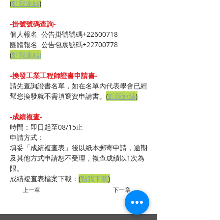
(
點我連結
)
-掛號號碼查詢-
個人報名  公告掛號號碼+22600718
團體報名  公告包裹號碼+22700778
(
點我連結)
-換發工業工程師證書申請書-
請先查詢證書名單，如在名單內代表學會已經
幫您換發就不需填寫資申請書。
(
點我連結
)​
-成績複查-
時間：即日起至08/15止
申請方式：
填妥「成績複查表」後以紙本郵寄申請，逾期
及其他方式申請恕不受理，複查成績以1次為
限。
成績複查表檔案下載：
(
點我下載
)
上一章
下一章