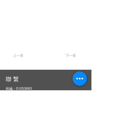
上一章
下一章
聯 繋
統編：01053665
信箱：
service@ciie.org.tw
電話：02-2959-8503（週一 ～ 五 9 am ～ 6 pm）
（如電話無人接聽，請email來信詢問）
傳真：02-2959-8503（請先來電告知再撥號碼，響
10聲後自動轉傳真）
地址：22063新北市板橋區中山路一段1號20樓之14