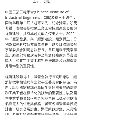
工」。CIIE
中國工業工程學會(Chinese Institute of 
Industrial Engineers；CIIE)慶祝六十週年，
同時舉辦第二屆「趙耀東先生紀念獎章」頒獎
典禮，表揚長期推動工業工程協助產業發展與
經濟建設、具有卓越貢獻之傑出人士。2022
年「產業發展」與「經濟建設」類別得主，分
別為威剛科技陳立白董事長，以及經濟部國營
事業委員會劉明忠執行長。首屆趙耀東獎章得
主、經濟部常務次長林全能於典禮致詞恭喜獲
獎人，並肯定工業工程對經濟建設和台灣產業
升級轉型的重要性。
經濟建設類得主、國營會執行長劉明忠以「經
濟部標準檢驗局與國營事業委員會的關係」為
題，說明國家標準作為民生與經濟發展的基礎
和工業工程在標準化的訓練的重要性，以及國
營事業委員會如何整合相關單位以穩定供應油
氣與電力的供應與價格，審查各國營事業投資
計畫、研究發展計畫、辦理績效評鑑、人員培
訓、及推動將國營事業移轉民營等，以提升國