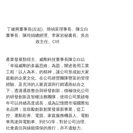
丁健興董事長(左起)、簡禎富理事長、陳立白
董事長、陳玲娟總經理、李家岩秘書長、吳吉
政主任。CIIE
產業發展類得主、威剛科技董事長陳立白以
「幸福威剛的多贏思維」為題，闡述善用工業
工程「以人為本」的精神，讓公司形成如大家
庭般的企業文化。在公司經營團隊豐富的管理
經驗、及充沛的人脈資源與行銷通路結合之
下，透過通路整合與研發創新，積極強化公司
的研發創新及智權法務團隊，使得公司業績每
年可以持續高度成長，成為記憶體市場國際知
名品牌；並鼓勵創新創業發展新事業，從工
控、運動彩券、電競、家庭服務機器人、電動
車馬達與電動車、到ESG等，對於公司治理、
社會責任與綠能環保的推行，亦不遺餘力。