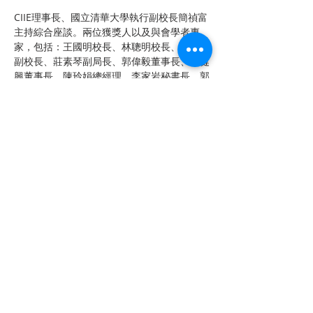
CIIE理事長、國立清華大學執行副校長簡禎富
主持綜合座談。兩位獲獎人以及與會學者專
家，包括：王國明校長、林聰明校長、江行全
副校長、莊素琴副局長、郭偉毅董事長、丁健
興董事長、陳玲娟總經理、李家岩秘書長、郭
人介院長、陳啟光教授、吳吉政主任等交流踴
躍，探討永續發展和淨零碳排的挑戰和工業工
程的角色，一起推動工業工程協助台灣永續發
展。
簡禎富表示，趙耀東先生在中國鋼鐵公司草創
初期，善用工業工程的專業與人才，成立工業
工程處，成為國營事業經營典範至今；接任經
濟部部長、經濟建設委員會主任委員，引進工
業工程人才到工業局等單位，推動台灣經濟建
設，貢獻卓著。趙耀東獎章特別選用中鋼鋼材
製成的台鐵鐵軌，底座則是台灣樟木，而「產
業發展」與「經濟建設」合而為「工工」，正
代表台灣產業升級發展的軌道。
上一章
下一章