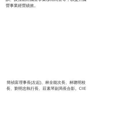
營事業經營績效。
簡禎富理事長(左起)、林全能次長、林聰明校
長、劉明忠執行長、莊素琴副局長合影。CIIE