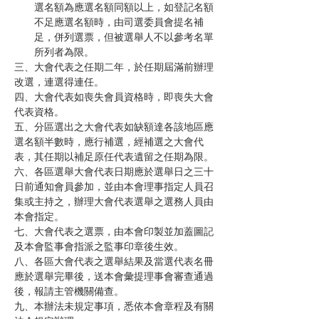
選名額為應選名額同額以上，如登記名額
不足應選名額時，由司選委員會提名補
足，併列選票，但被選舉人不以參考名單
所列者為限。
三、大會代表之任期二年，於任期屆滿前辦理
改選，連選得連任。
四、大會代表如喪失會員資格時，即喪失大會
代表資格。
五、分區選出之大會代表如缺額達各該地區應
選名額半數時，應行補選，經補選之大會代
表，其任期以補足原任代表遺留之任期為限。
六、各區選舉大會代表日期應於選舉日之三十
日前通知會員參加，並由本會理事指定人員召
集或主持之，辦理大會代表選舉之選務人員由
本會指定。
七、大會代表之選票，由本會印製並加蓋圖記
及本會監事會指派之監事印章後生效。
八、各區大會代表之選舉結果及當選代表名冊
應於選舉完畢後，送本會彙提理事會審查通過
後，報請主管機關備查。
九、本辦法未規定事項，悉依本會章程及有關