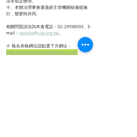
法令規定辦理。
十、本辦法理事會通過經主管機關核備後施
行，變更時亦同。
相關問題請洽詢本會電話：02-29598503、E-
mail：
service@ciie.org.tw
。
※ 報名表格網址請點選下方網址：
http://www.ciie.org.tw/about1-cze2
上一章
下一章
聯 繋
統編：01053665
信箱：
service@ciie.org.tw
電話：02-2959-8503（週一 ～ 五 9 am ～ 6 pm）
（如電話無人接聽，請email來信詢問）
傳真：02-2959-8503（請先來電告知再撥號碼，響
10聲後自動轉傳真）
地址：22063新北市板橋區中山路一段1號20樓之14