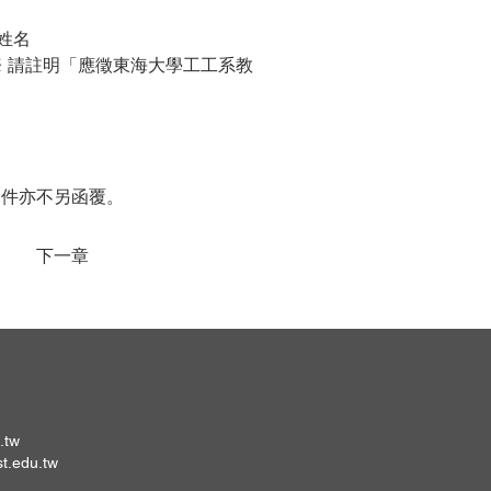
姓名
※ 請註明「應徵東海大學工工系教
退件亦不另函覆。
下一章
.tw
st.edu.tw