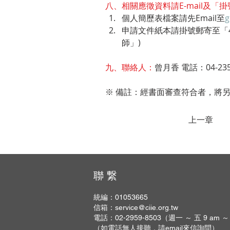
八、相關應徵資料請E-mail及
個人簡歷表檔案請先Email至
g
申請文件紙本請掛號郵寄至「4
師」)
九、聯絡人：
曾月香 電話：04-235
※ 備註：經書面審查符合者，將
上一章
聯 繋
統編：01053665
信箱：
service@ciie.org.tw
電話：02-2959-8503（週一 ～ 五 9 am ～
（如電話無人接聽，請email來信詢問）