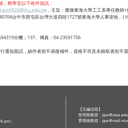
「掛號」郵寄至以下收件資訊：
race0920@thu.edu.tw
，主旨：應徵東海大學工工系專任教師+
0704台中市西屯區台灣大道四段1727號東海大學人事室收」(
94319分機；137、傳真：04-23591756
另行通知面試，缺件者恕不函復補件，資格不符及未錄取者恕不
【主編信箱】
曾明朗教授：
jipe@asia.edu
曹譽鐘教授：
jipe@mail.ntu
 6 pm）