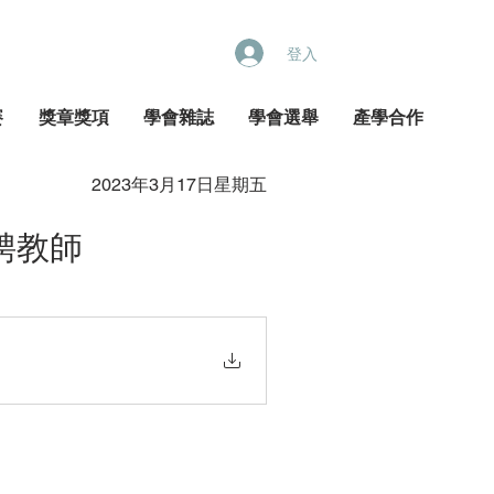
登入
賽
獎章獎項
學會雜誌
學會選舉
產學合作
2023年3月17日星期五
聘教師