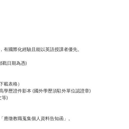
，有國際化經驗且能以英語授課者優先。
以郵戳日期為憑)
下載表格）
學歷證件影本 (國外學歷須駐外單位認證章)
等)
「應徵教職蒐集個人資料告知函」。