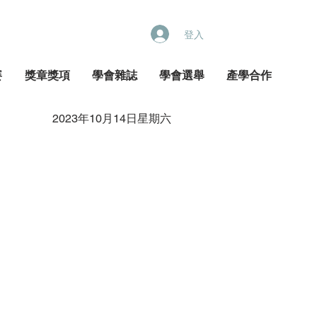
登入
賽
獎章獎項
學會雜誌
學會選舉
產學合作
2023年10月14日星期六