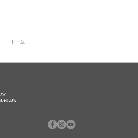
下一章
.tw
st.edu.tw