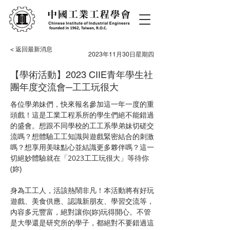
< 返回最新消息
2023年11月30日星期四
【學術活動】2023 CIIE青年學生社
團年度交流會─工工玩很大
各位學弟妹們，快來報名參加這一年一度的重
頭戲！這是工業工程系所的學生們絕不能錯過
的盛會。想跟不同學校的工工系學弟妹切磋交
流嗎？想體驗工工知識與遊戲緊密結合的刺激
嗎？想享用美味點心並結識更多夥伴嗎？這一
切絕妙體驗就在「2023工工玩很大」等待你
(妳)
身為工工人，活該熱鬧非凡！本活動將有好玩
遊戲、美食供應、認識新朋友、學習交流等，
內容多元豐富，絕對讓你(妳)玩得開心。不管
是大學還是研究所的學子，都絕對不要錯過這