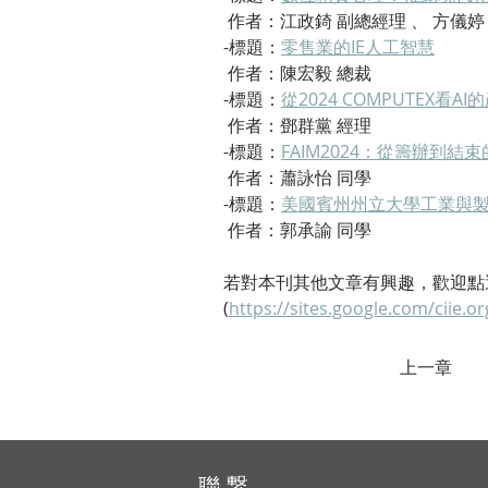
 作者：江政錡 副總經理 、 方儀婷
-標題：
零售業的IE人工智慧
 作者：陳宏毅 總裁
-標題：
從2024 COMPUTEX看A
 作者：鄧群黨 經理
-標題：
FAIM2024：從籌辦到結
 作者：蕭詠怡 同學
-標題：
美國賓州州立大學工業與
 作者：郭承諭 同學
若對本刊其他文章有興趣，歡迎點
(
https://sites.google.com/ciie.o
上一章
聯 繋