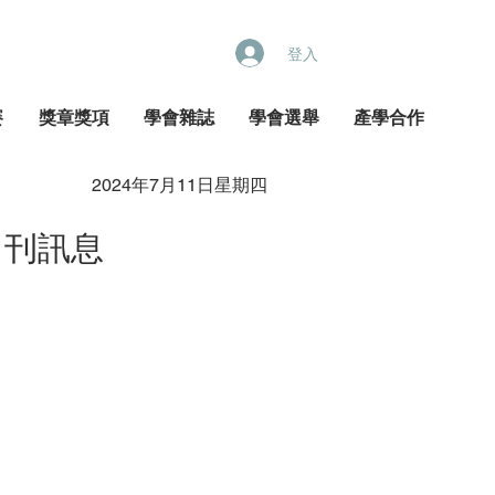
登入
賽
獎章獎項
學會雜誌
學會選舉
產學合作
2024年7月11日星期四
出刊訊息