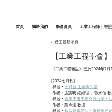
首頁
關於我們
學會會員
工業工程師｜證照
< 返回最新消息
【工業工程學會】
《工業工程雜誌》已於2024年7
[2024七月刊]
-標題：
七月號 主編輯的話
 作者：孟憲明 總經理 、張永佳 教
-標題：
國際學者學術交流分享：理
 作者：葉承達 教授
-標題：
數位精實管理：推動現代