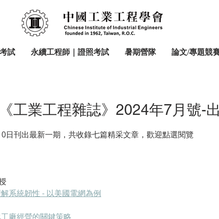
考試
永續工程師｜證照考試
暑期營隊
論文/專題競
《工業工程雜誌》2024年7月號-
月10日刊出最新一期，共收錄七篇精采文章，歡迎點選閱覽
授
解系統韌性 - 以美國電網為例
化工廠經營的關鍵策略