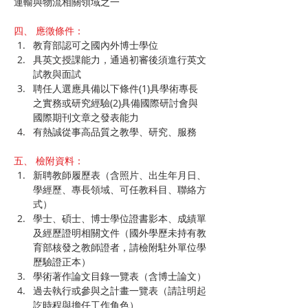
運輸與物流相關領域之一
四、 應徵條件：
教育部認可之國內外博士學位
具英文授課能力，通過初審後須進行英文
試教與面試
聘任人選應具備以下條件(1)具學術專長
之實務或研究經驗(2)具備國際研討會與
國際期刊文章之發表能力
有熱誠從事高品質之教學、研究、服務
五、 檢附資料：
新聘教師履歷表（含照片、出生年月日、
學經歷、專長領域、可任教科目、聯絡方
式）
學士、碩士、博士學位證書影本、成績單
及經歷證明相關文件（國外學歷未持有教
育部核發之教師證者，請檢附駐外單位學
歷驗證正本）
學術著作論文目錄一覽表（含博士論文）
過去執行或參與之計畫一覽表（請註明起
訖時程與擔任工作角色）