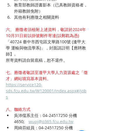
教育部教師證書影本（已具教師資格者，
外籍教師免附）
其他有利應徵之相關資料
六、 應徵者須檢附上述資料，敬請於2024年
10月31日前以掛號郵件寄達(以郵戳為憑)
「40724 臺中市西屯區文華路100號 (逢甲大
學 運輸與物流學系)」，封面請註明【應聘教
師】。
所寄資料請自留底稿，恕不退件。
七、應徵者敬請至逢甲大學人力資源處之「徵
才」網站填寫基本資料。
https://service120-
sds.fcu.edu.tw/W120001/index.aspx#/job
s
八、聯絡方式
吳沛儒系主任：04-24517250 分機 
4650;　
wupj@o365.fcu.edu.tw
周綺芬組員：04-24517250 分機 