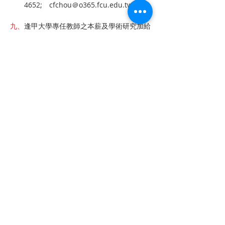
4652;　cfchou＠o365.fcu.edu.tw
九、
逢甲大學專任教師之本薪及學術研究加給
比照公立同級同類學校教師標準，並提供優渥
福儲信託基金機制，同時透過彈性薪資獎勵優
質教學與研究之教師
十、應徵截止日至2024年10月31日，本系保
留更正以上內容之權利
上一章
下一章
聯 繋
統編：01053665
信箱：
service@ciie.org.tw
電話：02-2959-8503（週一 ～ 五 9 am ～ 6 pm）
（如電話無人接聽，請email來信詢問）
傳真：02-2959-8503（請先來電告知再撥號碼，響
10聲後自動轉傳真）
地址：22063新北市板橋區中山路一段1號20樓之14