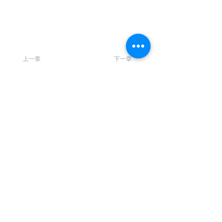
上一章
下一章
聯 繋
統編：01053665
信箱：
service@ciie.org.tw
電話：02-2959-8503（週一 ～ 五 9 am ～ 6 pm）
（如電話無人接聽，請email來信詢問）
傳真：02-2959-8503（請先來電告知再撥號碼，響
10聲後自動轉傳真）
地址：22063新北市板橋區中山路一段1號20樓之14
【主編信箱】
曾明朗教授：
jipe@asia.edu.tw
曹譽鐘教授：
jipe@mail.ntust.edu.tw