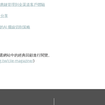
供應鏈管理到全渠道客戶體驗
之分享
的AI 擺線切削策略
選網站中的經典回顧進行閱覽。
rg.tw/ciie-magazine/
)