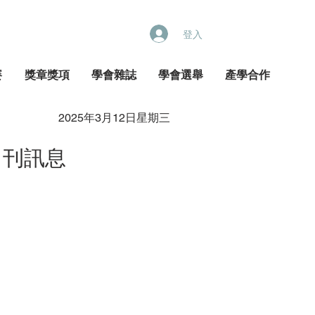
登入
賽
獎章獎項
學會雜誌
學會選舉
產學合作
2025年3月12日星期三
出刊訊息