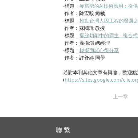
-標題：
麥當勞的AI技術應用：從
 作者：陳宏毅 總裁 
-標題：
推動台灣人因工程的發展
 作者：蘇國瑋 教授
-標題：
擺線切削中的霸主 - 複合式
 作者：蕭揚鴻 總經理
-標題：
模擬面試心得分享
 作者：許舒婷 同學
若對本刊其他文章有興趣，歡迎點
(
https://sites.google.com/ciie.o
上一章
聯 繋