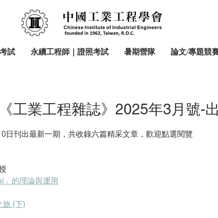
考試
永續工程師｜證照考試
暑期營隊
論文/專題競
《工業工程雜誌》2025年3月號-
月10日刊出最新一期，共收錄六篇精采文章，歡迎點選閱覽
授
eal」的理論與運用
旅 (下)