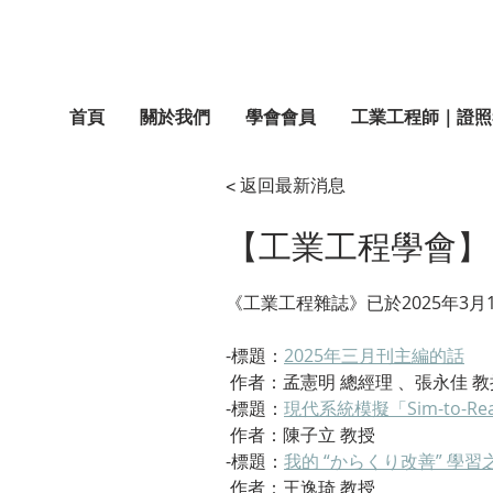
首頁
關於我們
學會會員
工業工程師｜證照
< 返回最新消息
【工業工程學會】
《工業工程雜誌》已於2025年3
-標題：
2025年三月刊主編的話
 作者：孟憲明 總經理 、張永佳 教
-標題：
現代系統模擬「Sim-to-R
 作者：陳子立 教授
-標題：
我的 “からくり改善” 學習之
 作者：王逸琦 教授