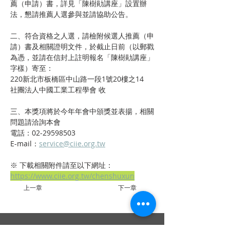
薦（申請）書，詳見「陳樹勛講座」設置辦
法，懇請推薦人選參與並請協助公告。
二、符合資格之人選，請檢附候選人推薦（申
請）書及相關證明文件，於截止日前（以郵戳
為憑，並請在信封上註明報名「陳樹勛講座」
字樣）寄至：
220新北市板橋區中山路一段1號20樓之14
社團法人中國工業工程學會 收
三、本獎項將於今年年會中頒獎並表揚，相關
問題請洽詢本會
電話：02-29598503
E-mail：
service@ciie.org.tw
※ 下載相關附件請至以下網址：
https://www.ciie.org.tw/chenshuxun
上一章
下一章