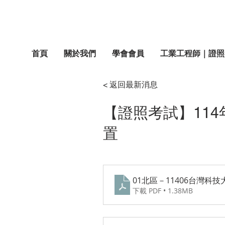
首頁
關於我們
學會會員
工業工程師｜證照
< 返回最新消息
【證照考試】11
置
01北區－11406台灣科
下載 PDF • 1.38MB