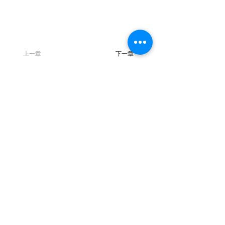
上一章
下一章
聯 繋
統編：01053665
信箱：
service@ciie.org.tw
電話：02-2959-8503（週一 ～ 五 9 am ～ 6 pm）
（如電話無人接聽，請email來信詢問）
傳真：02-2959-8503（請先來電告知再撥號碼，響
10聲後自動轉傳真）
地址：22063新北市板橋區中山路一段1號20樓之14
【主編信箱】
曾明朗教授：
jipe@asia.edu.tw
曹譽鐘教授：
jipe@mail.ntust.edu.tw