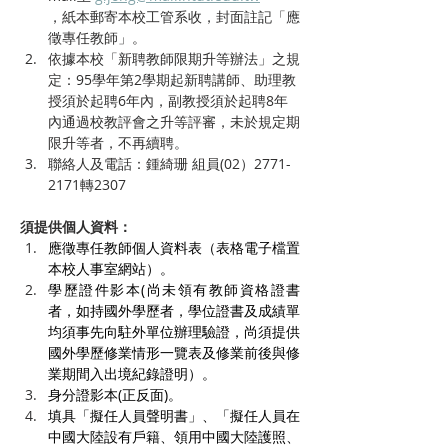
，紙本郵寄本校工管系收，封面註記「應
徵專任教師」。
依據本校「新聘教師限期升等辦法」之規
定：95學年第2學期起新聘講師、助理教
授須於起聘6年內，副教授須於起聘8年
內通過校教評會之升等評審，未於規定期
限升等者，不再續聘。
聯絡人及電話：鍾綺珊 組員(02）2771-
2171轉2307
須提供個人資料：
應徵專任教師個人資料表（表格電子檔置
本校人事室網站）。
學歷證件影本(尚未領有教師資格證書
者，如持國外學歷者，學位證書及成績單
均須事先向駐外單位辦理驗證，尚須提供
國外學歷修業情形一覽表及修業前後與修
業期間入出境紀錄證明）。
身分證影本(正反面)。
填具「擬任人員聲明書」、「擬任人員在 
中國大陸設有戶籍、領用中國大陸護照、