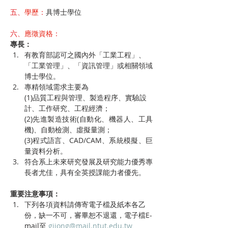
五、
學歷
：
具博士學位
六、
應徵資格
：
專長：
有教育部認可之國內外「工業工程」、
「工業管理」、「資訊管理」或相關領域
博士學位。
專精領域需求主要為
(1)品質工程與管理、製造程序、實驗設
計、工作研究、工程經濟；
(2)先進製造技術(自動化、機器人、工具
機)、自動檢測、虛擬量測；
(3)程式語言、CAD/CAM、系統模擬、巨
量資料分析。
符合系上未來研究發展及研究能力優秀專
長者尤佳，具有全英授課能力者優先。
重要注意事項：
下列各項資料請傳寄電子檔及紙本各乙
份，缺一不可，審畢恕不退還，電子檔E-
mail至 
gijong@mail.ntut.edu.tw