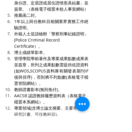
身分證、定居證或居住證情形具結書」並
簽章。（表格電子檔置本校人事室網站）
推薦函二封。
1年以上與任教科目相關業界實務工作經
驗證明。
外籍人士並請檢附「警察刑事紀錄證明」
(Police Criminal Record 
Certificate）。
博士成績單影本。
管理學院學術著作及專業成果點數成果表
並簽章，所列之成果點數需提供佐證資料
(如WOS,SCOPUS資料庫有關發表期刊IF
值與排序)，否則將不列點數(表格電子檔
置管院網站）。
教師證書影本(無則免付)。
AACSB 認證教師履歷資料表（表格電子
檔置本系網站）。
專業領域(含博士論文摘要、主要
專長、
研究計畫、可任教科目)。
七、
聯絡人
：