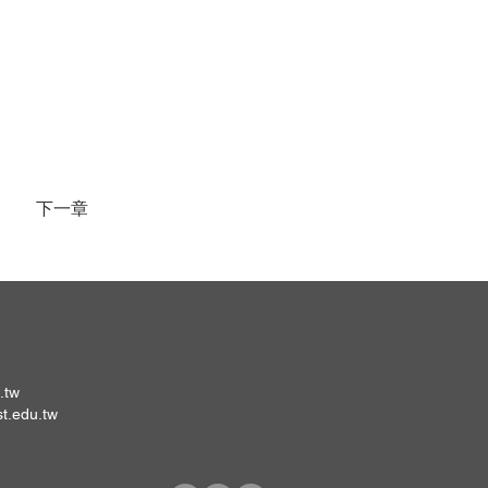
下一章
.tw
st.edu.tw