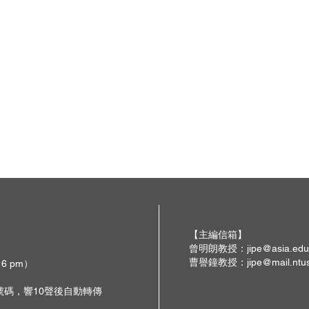
【主編信箱】
曾明朗教授：
jipe@asia.edu
曹譽鐘教授：
jipe@mail.ntu
 6 pm）
撥號碼，響10聲後自動轉傳