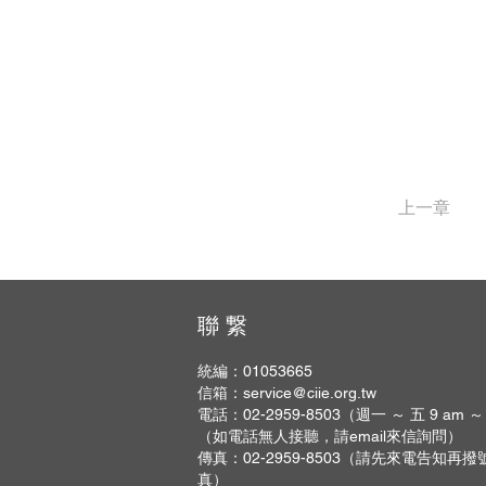
上一章
聯 繋
統編：01053665
信箱：
service@ciie.org.tw
電話：02-2959-8503（週一 ～ 五 9 am ～
（如電話無人接聽，請email來信詢問）
傳真：02-2959-8503（請先來電告知再
真）