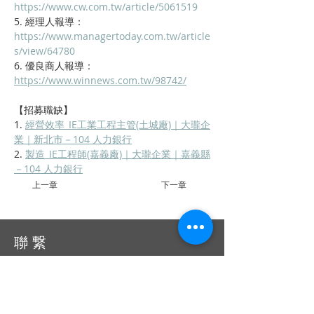
https://www.cw.com.tw/article/5061519
5. 經理人報導：
https://www.managertoday.com.tw/article
s/view/64780
6. 優良商人報導：
https://www.winnews.com.tw/98742/
【招募職缺】
1. 
經營效率_IE工業工程主管(土城廠)｜大瓏企
業｜新北市－104 人力銀行
2. 
製造_IE工程師(嘉義廠)｜大瓏企業｜嘉義縣
－104 人力銀行
上一章
下一章
聯 繋
統編：01053665
信箱：
service@ciie.org.tw
電話：02-2959-8503（週一 ～ 五 9 am ～ 6 pm）
（如電話無人接聽，請email來信詢問）
傳真：02-2959-8503（請先來電告知再撥號碼，響