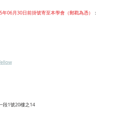
15年06月30日前掛號寄至本學會（郵戳為憑）
：
fellow
段1號20樓之14