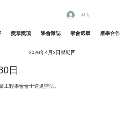
登入
賽
獎章獎項
學會雜誌
學會選舉
產學合作
2026年4月2日星期四
30日
業工程學會會士遴選辦法。