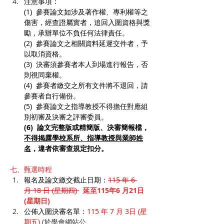
注意事項：
(1)  參賽論文如涉及著作權、專利權等之
傷害，經查證屬實者，追回入圍資格與獎
勵，承辦單位不負任何法律責任。
(2)  參賽論文之相關資料延遲交件者，予
以取消資格。
(3)  決審須參賽者本人到場進行報告，否
則視同棄權。
(4)  參賽者繳交之所有文件將不退回，請
參賽者自行備份。
(5)  參賽論文之指導教授不得擔任對應組
別初審及決審之評審委員。
(6)  論文完整版或精簡版、決審簡報檔，
不得揭露學校系所、指導教授與業師姓
名
，違者依審查規定扣分。
七、甄選時程
報名及論文繳交截止日期：
115 年 6 
月 18 日 (星期四) 
延至115年6 月21日
(星期日)
公佈入圍決審名單：
115 年 7 月 3日 (星
期五)
 (於學會網站公