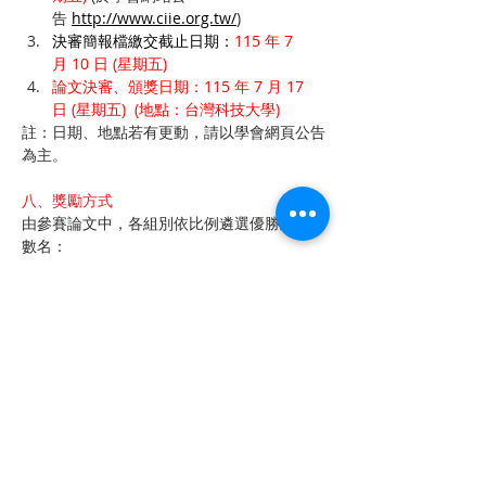
告 
http://www.ciie.org.tw/
)
決審簡報檔繳交截止日期：
115 年 7
月 10 日 (星期五)
論文決審、頒獎日期：115 年 7 月 17 
日 (星期五)  (地點：台灣科技大學)
註：日期、地點若有更動，請以學會網頁公告
為主。
八、獎勵方式
由參賽論文中，各組別依比例遴選優勝及佳作
數名：
優勝論文頒發獎金
壹萬元
及獎狀乙紙。
佳作論文頒發獎金
五仟元
及獎狀乙紙。
得獎論文之指導教授獲頒獎狀乙紙。
九、聯絡資訊
承辦教授：中國工業工程學會副秘書
長 陳隆昇 教
授 
(
ciie.stc2026@gmail.com
)
聯絡窗口：22063新北市板橋區中山路一
段1號20樓之14