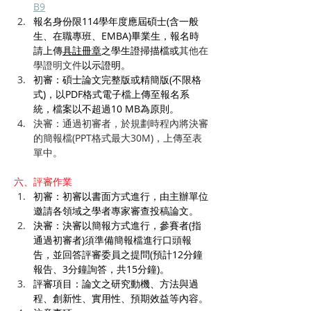
B9
報名身份限114學年度應屆碩士(含一般
生、在職專班、EMBA)畢業生，報名時
請上傳
具註冊章
之學生證掃描檔或
其他在
學證明文件
以示證明。
初審：碩士論文完整版或精簡版(不限格
式)，以PDF格式電子檔上傳至報名系
統，檔案以不超過10 MB為原則。
決審：通過初審者，於規劃時程內將決審
的簡報檔(PPT格式最大30M)，上傳至表
單中。
六、評審作業
初審：初審以書面方式進行，由主辦單位
邀請各領域之學者專家審查投稿論文。
決審：決審以簡報方式進行，參賽者(指
通過初審者)須準備簡報檔進行口頭報
告，並回答評審委員之提問(預計12分鐘
報告、3分鐘詢答，共15分鐘)。
評審項目：論文之研究動機、方法與過
程、創新性、實用性、預期效益等內容。