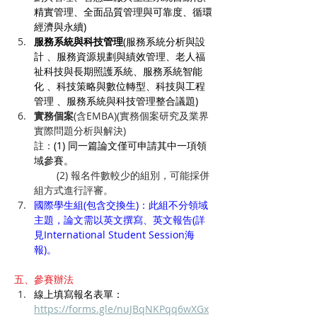
精實管理、全面品質管理與可靠度、循環
經濟與永續)
服務系統與科技管理
(服務系統分析與設
計 、服務資源規劃與績效管理、老人福
祉科技與長期照護系統、服務系統智能
化 、科技策略與數位轉型、科技與工程
管理 、服務系統與科技管理整合議題)
實務個案
(含EMBA)(實務個案研究及業界
實際問題分析與解決)
註：
(1) 同一篇論文僅可申請其中一項領
域參賽。
        (2) 報名件數較少的組別，可能採併
組方式進行評審
。
國際學生組(包含交換生)：此組不分領域
主題，論文需以英文撰寫、英文報告(詳
見International Student Session海
報)。
五、參賽辦法
線上填寫報名表單：
https://forms.gle/nuJBqNKPqq6wXGx