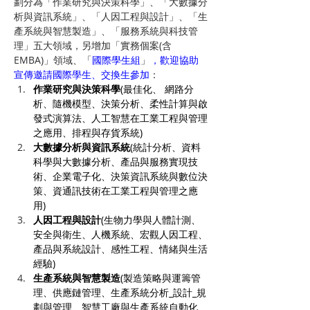
劃分為「作業研究與決策科學」、「大數據分
析與資訊系統」、「人因工程與設計」、「生
產系統與智慧製造」、「服務系統與科技管
理」五大領域，另增加「實務個案(含
EMBA)」領域、「
國際學生組
」
，歡迎協助
宣傳邀請國際學生、交換生參加
：
作業研究與決策科學
(最佳化、 網路分
析、隨機模型、決策分析、柔性計算與啟
發式演算法、人工智慧在工業工程與管理
之應用、排程與存貨系統)
大數據分析與資訊系統
(統計分析、資料
科學與大數據分析、產品與服務實現技
術、企業電子化、決策資訊系統與數位決
策、資通訊技術在工業工程與管理之應
用)
人因工程與設計
(生物力學與人體計測、
安全與衛生、人機系統、宏觀人因工程、
產品與系統設計、感性工程、情緒與生活
經驗)
生產系統與智慧製造
(製造策略與運籌管
理、供應鏈管理、生產系統分析_設計_規
劃與管理、智慧工廠與生產系統自動化、